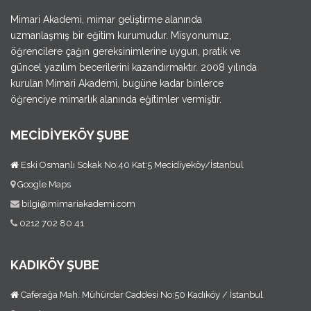
Mimari Akademi, mimar geliştirme alanında
uzmanlaşmış bir eğitim kurumudur. Misyonumuz,
öğrencilere çağın gereksinimlerine uygun, pratik ve
güncel yazılım becerilerini kazandırmaktır. 2008 yılında
kurulan Mimari Akademi, bugüne kadar binlerce
öğrenciye mimarlık alanında eğitimler vermiştir.
MECİDİYEKÖY ŞUBE
Eski Osmanlı Sokak No:40 Kat:5 Mecidiyeköy/İstanbul
Google Maps
bilgi@mimariakademi.com
0212 702 80 41
KADIKÖY ŞUBE
Caferağa Mah. Mühürdar Caddesi No:50 Kadıköy / İstanbul