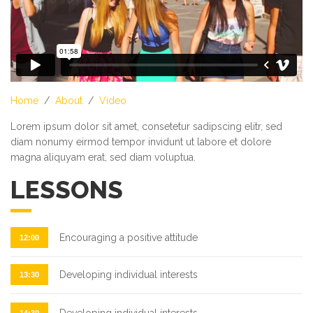
Home
/
About
/
Video
Lorem ipsum dolor sit amet, consetetur sadipscing elitr, sed
diam nonumy eirmod tempor invidunt ut labore et dolore
magna aliquyam erat, sed diam voluptua.
LESSONS
Encouraging a positive attitude
12:00
Developing individual interests
13:30
Developing individual interests
14:30