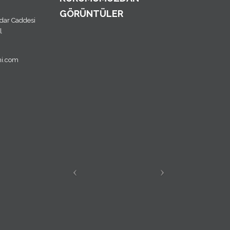
GÖRÜNTÜLER
dar Caddesi
l
mi.com