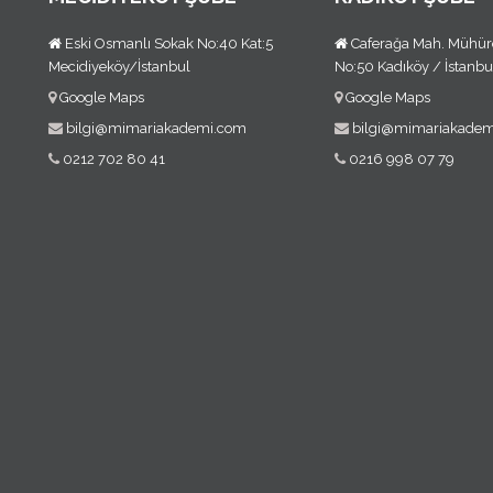
Eski Osmanlı Sokak No:40 Kat:5
Caferağa Mah. Mühür
Mecidiyeköy/İstanbul
No:50 Kadıköy / İstanbu
Google Maps
Google Maps
bilgi@mimariakademi.com
bilgi@mimariakade
0212 702 80 41
0216 998 07 79