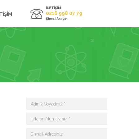
İLETİŞİM
0216 998 07 79
TİŞİM
Şimdi Arayın