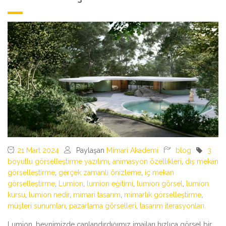
21 Mart 2024
Paylaşan
Mimari Akademi
blog
3
boyutlu görselleştirme yazılımı
,
animasyon özellikleri
,
dış mekan
görselleştirme
,
gerçek zamanlı önizleme
,
iç mekan
görselleştirme
,
Lumion
,
lumion eğitimi
,
lumion görsel
,
lumion
kursu
,
lumion nedir
,
mimari tasarım
,
mimarlık görselleştirme
,
müşteri sunumları
,
pazarlama görselleri
,
tasarım iterasyonları.
Lumion, beynimizde canlandırdığımız imajları hızlıca görsel bir