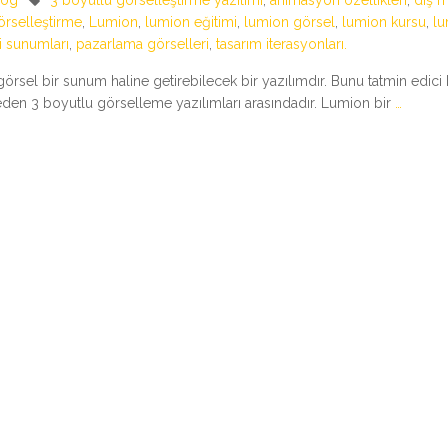
log
3 boyutlu görselleştirme yazılımı
,
animasyon özellikleri
,
dış 
örselleştirme
,
Lumion
,
lumion eğitimi
,
lumion görsel
,
lumion kursu
,
lu
i sunumları
,
pazarlama görselleri
,
tasarım iterasyonları.
örsel bir sunum haline getirebilecek bir yazılımdır. Bunu tatmin edici 
den 3 boyutlu görselleme yazılımları arasındadır. Lumion bir
…