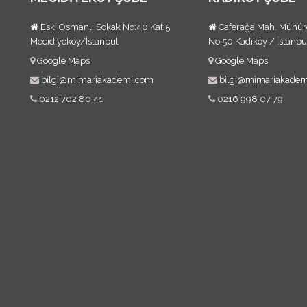
Eski Osmanlı Sokak No:40 Kat:5
Caferağa Mah. Mühür
Mecidiyeköy/İstanbul
No:50 Kadıköy / İstanbu
Google Maps
Google Maps
bilgi@mimariakademi.com
bilgi@mimariakade
0212 702 80 41
0216 998 07 79