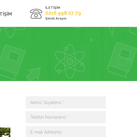
İLETİŞİM
0216 998 07 79
TİŞİM
Şimdi Arayın