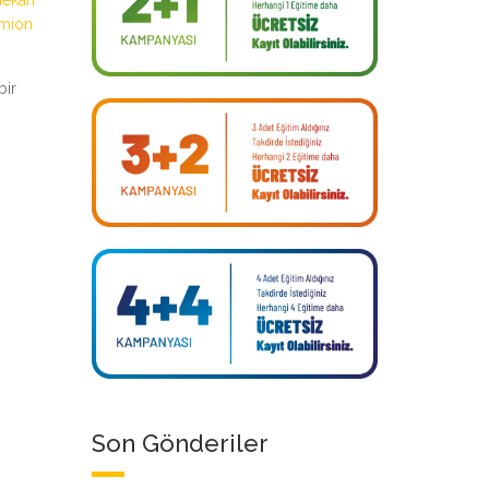
mekan
mion
bir
Son Gönderiler