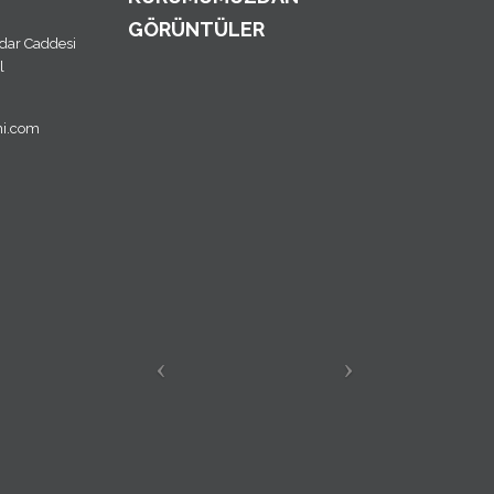
GÖRÜNTÜLER
dar Caddesi
l
mi.com