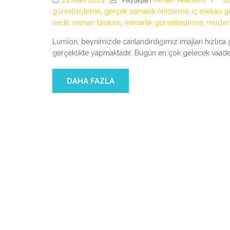
21 Mart 2024
Paylaşan
Mimari Akademi
b
görselleştirme
,
gerçek zamanlı önizleme
,
iç mekan g
nedir
,
mimari tasarım
,
mimarlık görselleştirme
,
müşter
Lumion, beynimizde canlandırdığımız imajları hızlıca g
gerçeklikte yapmaktadır. Bugün en çok gelecek vaade
DAHA FAZLA