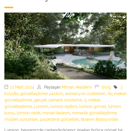
21 Mart 2024
Paylaşan
Mimari Akademi
blog
3
boyutlu görselleştirme yazılımı
,
animasyon özellikleri
,
dış mekan
görselleştirme
,
gerçek zamanlı önizleme
,
iç mekan
görselleştirme
,
Lumion
,
lumion eğitimi
,
lumion görsel
,
lumion
kursu
,
lumion nedir
,
mimari tasarım
,
mimarlık görselleştirme
,
müşteri sunumları
,
pazarlama görselleri
,
tasarım iterasyonları.
Lumion, beynimizde canlandırdığımız imajları hızlıca görsel bir